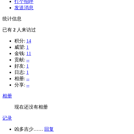
打个招呼
发送消息
统计信息
已有
2
人来访过
积分:
14
威望:
1
金钱:
11
贡献:
--
好友:
1
日志:
1
相册:
--
分享:
--
相册
现在还没有相册
记录
凶多吉少……
回复